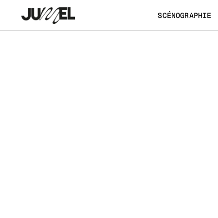
scénographie défilé caftan week
—
Scénograph
SCÉNOGRAPHIE